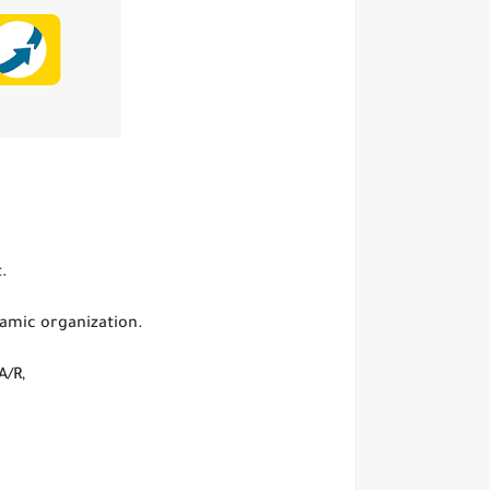
.
namic organization.
A/R,